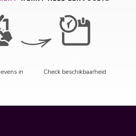
P 2
STAP 3
gevens in
Check beschikbaarheid