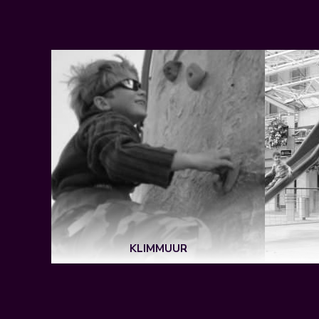
N
KLIMMUUR