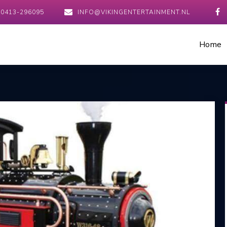
0413-296095
INFO@VIKINGENTERTAINMENT.NL
Home