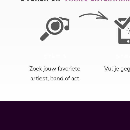
STAP 1
STA
Zoek jouw favoriete
Vul je ge
artiest, band of act