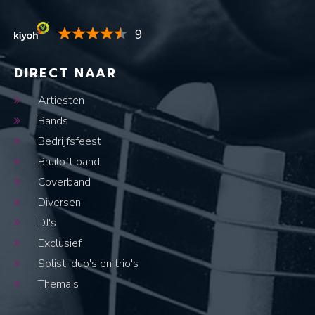
9
DIRECT NAAR
Artiesten
Bands
Bedrijfsfeest
Bruiloft band
Coverband
Diversen
DJ's
Exclusief
Solist, duo's en trio's
Thema's