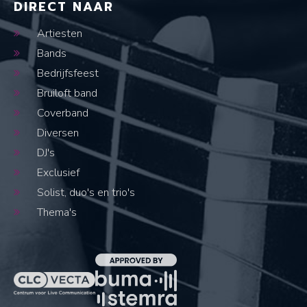
DIRECT NAAR
Artiesten
Bands
Bedrijfsfeest
Bruiloft band
Coverband
Diversen
DJ's
Exclusief
Solist, duo's en trio's
Thema's