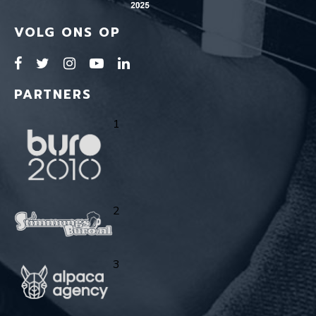
VOLG ONS OP
PARTNERS
1
2
3