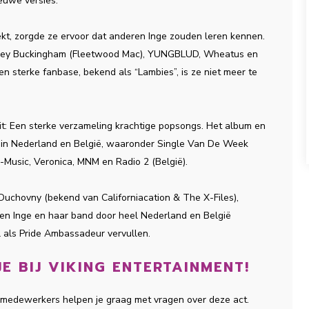
euwe versies.
kt, zorgde ze ervoor dat anderen Inge zouden leren kennen.
dsey Buckingham (Fleetwood Mac), YUNGBLUD, Wheatus en
n sterke fanbase, bekend als “Lambies”, is ze niet meer te
it: Een sterke verzameling krachtige popsongs. Het album en
s in Nederland en België, waaronder Single Van De Week
-Music, Veronica, MNM en Radio 2 (België).
Duchovny (bekend van Californiacation & The X-Files),
en Inge en haar band door heel Nederland en België
l als Pride Ambassadeur vervullen.
E BIJ VIKING ENTERTAINMENT!
e medewerkers helpen je graag met vragen over deze act.