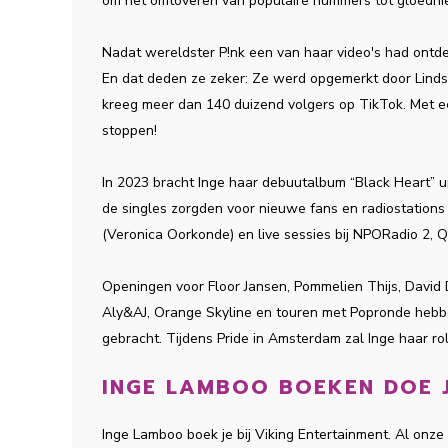
om het omtoveren van populaire nummers tot gloedni
Nadat wereldster P!nk een van haar video's had ontde
En dat deden ze zeker: Ze werd opgemerkt door Lin
kreeg meer dan 140 duizend volgers op TikTok. Met ee
stoppen!
In 2023 bracht Inge haar debuutalbum “Black Heart” u
de singles zorgden voor nieuwe fans en radiostation
(Veronica Oorkonde) en live sessies bij NPORadio 2, Q
Openingen voor Floor Jansen, Pommelien Thijs, David 
Aly&AJ, Orange Skyline en touren met Popronde hebb
gebracht. Tijdens Pride in Amsterdam zal Inge haar ro
INGE LAMBOO BOEKEN DOE J
Inge Lamboo boek je bij Viking Entertainment. Al onz