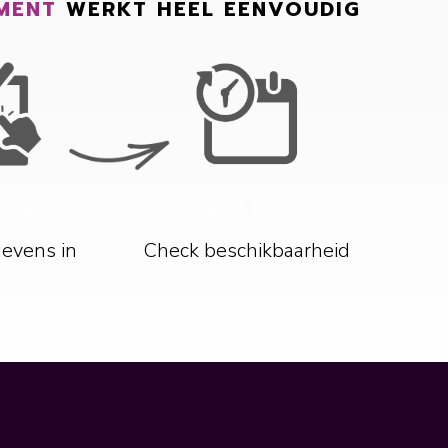
MENT
WERKT HEEL EENVOUDIG
P 2
STAP 3
gevens in
Check beschikbaarheid