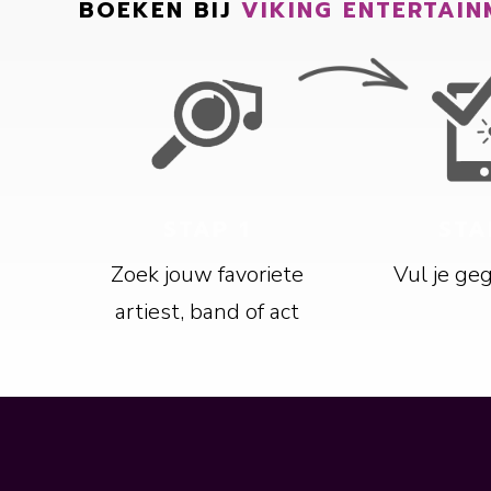
BOEKEN BIJ
VIKING ENTERTAIN
STAP 1
STA
Zoek jouw favoriete
Vul je ge
artiest, band of act