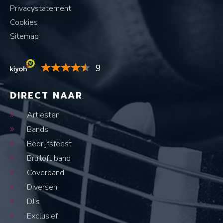
Privacystatement
Cookies
Sitemap
9
DIRECT NAAR
Artiesten
Bands
Bedrijfsfeest
Bruiloft band
Coverband
Diversen
DJ's
Exclusief