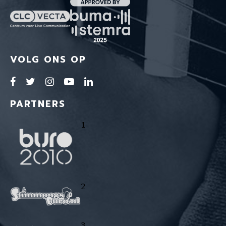
VOLG ONS OP
PARTNERS
1
2
3