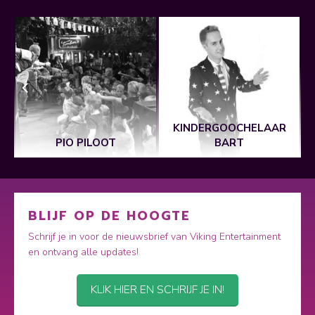
E
KINDERGOOCHELAAR
PIO PILOOT
BART
BLIJF OP DE HOOGTE
Schrijf je in voor de nieuwsbrief van Viking Entertainment
en ontvang alle updates!
KLIK HIER EN SCHRIJF JE IN!