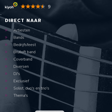
9
DIRECT NAAR
Artiesten
Bands
Bedrijfsfeest
Bruiloft band
Coverband
Diversen
DJ's
Exclusief
Solist, duo's en trio's
Thema's