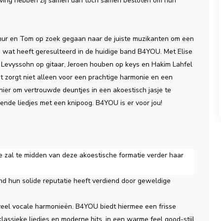
ving hebben zij samen dan toch samen besloten om hun
thur en Tom op zoek gegaan naar de juiste muzikanten om een
n, wat heeft geresulteerd in de huidige band B4YOU. Met Elise
 Levyssohn op gitaar, Jeroen houben op keys en Hakim Lahfel
t zorgt niet alleen voor een prachtige harmonie en een
ier om vertrouwde deuntjes in een akoestisch jasje te
ende liedjes met een knipoog. B4YOU is er voor jou!
 zal te midden van deze akoestische formatie verder haar
 hun solide reputatie heeft verdiend door geweldige
veel vocale harmonieën. B4YOU biedt hiermee een frisse
assieke liedjes en moderne hits, in een warme feel good-stijl