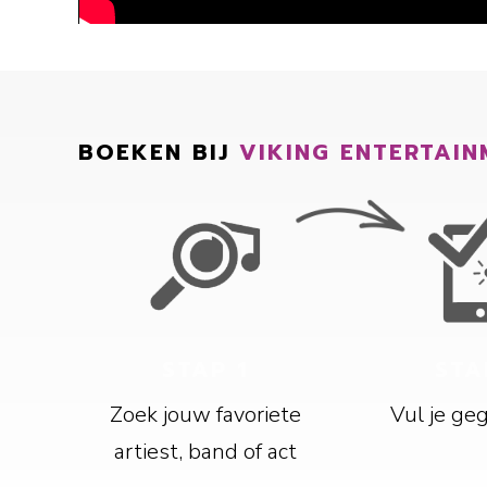
BOEKEN BIJ
VIKING ENTERTAIN
STAP 1
STA
Zoek jouw favoriete
Vul je ge
artiest, band of act