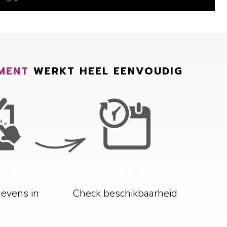
MENT
WERKT HEEL EENVOUDIG
P 2
STAP 3
gevens in
Check beschikbaarheid