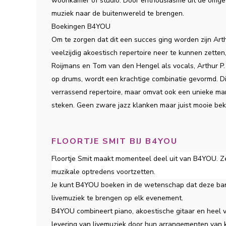
woonkamer of studio. Door enthousiasme uit de omge
muziek naar de buitenwereld te brengen.
Boekingen B4YOU
Om te zorgen dat dit een succes ging worden zijn Ar
veelzijdig akoestisch repertoire neer te kunnen zette
Roijmans en Tom van den Hengel als vocals, Arthur P.
op drums, wordt een krachtige combinatie gevormd. Di
verrassend repertoire, maar omvat ook een unieke man
steken. Geen zware jazz klanken maar juist mooie bek
FLOORTJE SMIT BIJ B4YOU
Floortje Smit maakt momenteel deel uit van B4YOU. Ze
muzikale optredens voortzetten.
Je kunt B4YOU boeken in de wetenschap dat deze band
livemuziek te brengen op elk evenement.
B4YOU combineert piano, akoestische gitaar en heel 
levering van livemuziek door hun arrangementen van kl