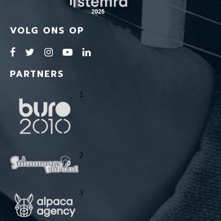
VOLG ONS OP
PARTNERS
1
2
3