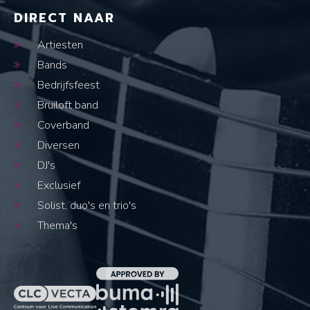
DIRECT NAAR
Artiesten
Bands
Bedrijfsfeest
Bruiloft band
Coverband
Diversen
DJ's
Exclusief
Solist, duo's en trio's
Thema's