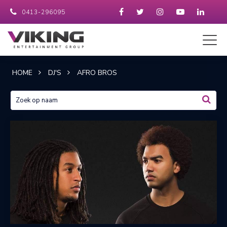
0413-296095
HOME
DJ'S
AFRO BROS