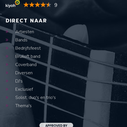
9
DIRECT NAAR
Artiesten
Bands
Bedrijfsfeest
Bruiloft band
Coverband
Diversen
DJ's
Exclusief
Solist, duo's en trio's
Thema's