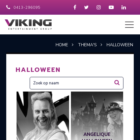
0413-296095
HOME
THEMA'S
HALLOWEEN
HALLOWEEN
ANGELIQUE