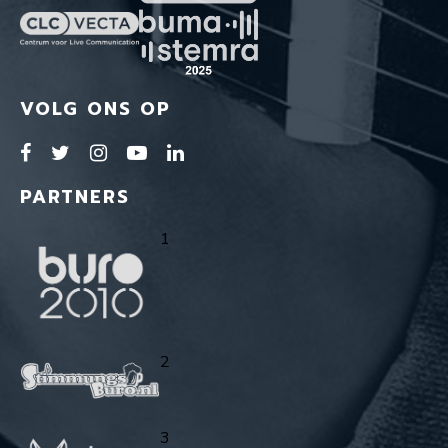
VOLG ONS OP
PARTNERS
1
2
3