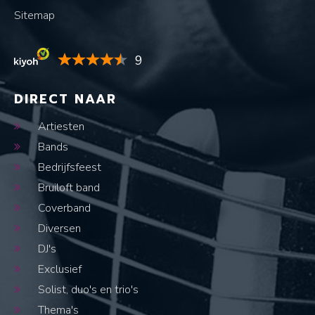
Sitemap
9
DIRECT NAAR
Artiesten
Bands
Bedrijfsfeest
Bruiloft band
Coverband
Diversen
DJ's
Exclusief
Solist, duo's en trio's
Thema's