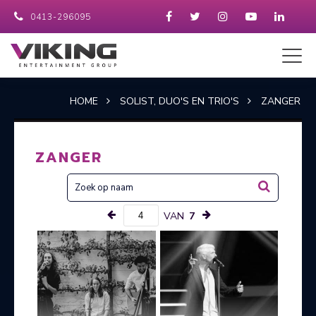
0413-296095
HOME
SOLIST, DUO'S EN TRIO'S
ZANGER
ZANGER
VAN
7