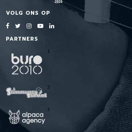
VOLG ONS OP
PARTNERS
1
2
3