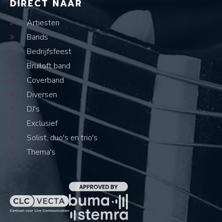
DIRECT NAAR
Artiesten
Bands
Bedrijfsfeest
Bruiloft band
Coverband
Diversen
DJ's
Exclusief
Solist, duo's en trio's
Thema's