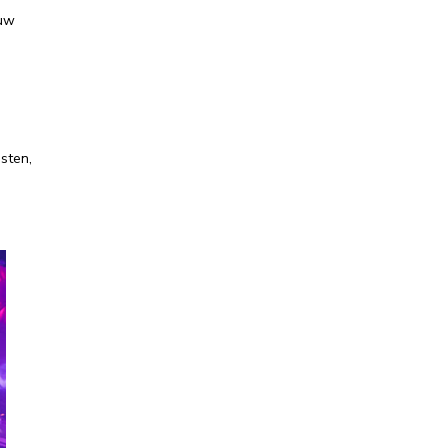
ouw
isten,