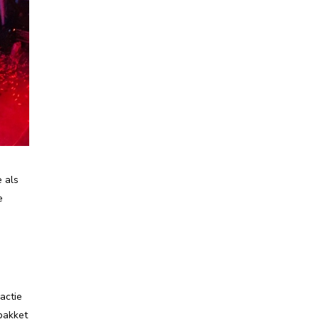
 als
e
actie
 pakket