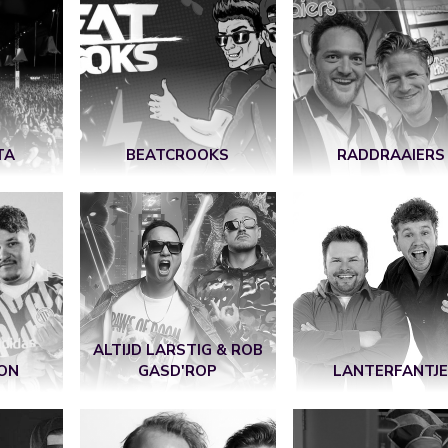
TA
BEATCROOKS
RADDRAAIERS
ALTIJD LARSTIG & ROB
ON
GASD'ROP
LANTERFANTJ