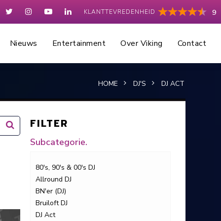
KLANTTEVREDENHEID
9
Nieuws
Entertainment
Over Viking
Contact
HOME
DJ'S
DJ ACT
FILTER
Subcategorie.
80's, 90's & 00's DJ
Allround DJ
BN'er (DJ)
Bruiloft DJ
DJ Act