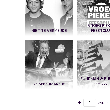
VROEG PIE
NIET TE VERMEIJDE
FEESTCLU
BUURMAN & B
DE SFEERMAKERS
SHOW
VAN
5