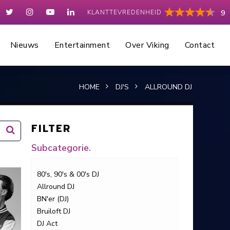
KLANTTEVREDENHEID
9
Nieuws
Entertainment
Over Viking
Contact
HOME
DJ'S
ALLROUND DJ
FILTER
Subcategorie.
80's, 90's & 00's DJ
Allround DJ
BN'er (DJ)
Bruiloft DJ
DJ Act