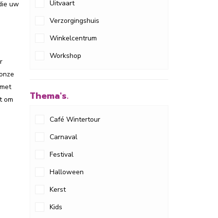
Uitvaart
die uw
Verzorgingshuis
Winkelcentrum
Workshop
r
 onze
 met
Thema's.
it om
Café Wintertour
Carnaval
Festival
Halloween
Kerst
Kids