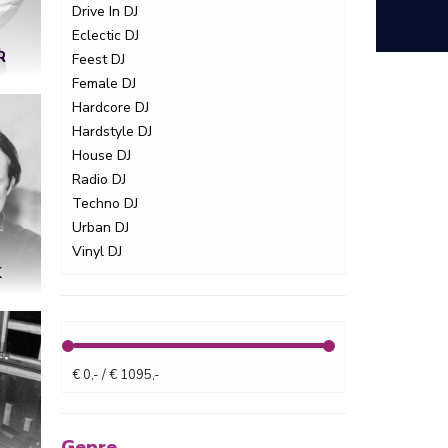
Drive In DJ
Eclectic DJ
R
Feest DJ
Female DJ
Hardcore DJ
Hardstyle DJ
House DJ
Radio DJ
Techno DJ
Urban DJ
Vinyl DJ
K
€ 0,- / € 1095,-
Genre.