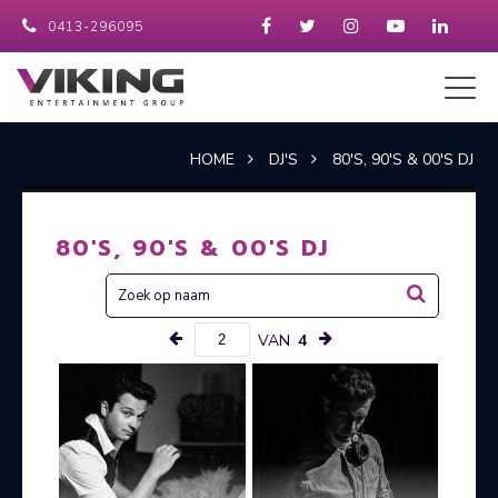
0413-296095
HOME
DJ'S
80'S, 90'S & 00'S DJ
80'S, 90'S & 00'S DJ
VAN
4