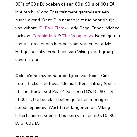
90´s of 00's DJ boeken of een 80's, 90´s of 00's DJ
inhuren bij Viking Entertainment garandeert een
super-avond. Deze DJ's nemen je terug naar de tijd
van Wham!,
DJ Paul Elstak
, Lady Gaga, Prince, Michael
Jackson,
Captain Jack
&
The Vengaboys
. Neem gerust
contact op met ons kantoor voor vragen en advies.
Het gespecialiseerde team van Viking staat graag
voor u klaar!
Ook zo'n heimwee naar de tijden van Spice Girls,
Toto, Backstreet Boys, Atomic Kitten, Britney Spears
of The Black Eyed Peas? Door een 80's DJ, 90's DJ
of 00's DJ te beoeken beleef je je herinneringen
steeds opnieuw. Wacht niet langer en bel Viking
Entertainment voor het boeken van een 80's DJ, 90's
DJ of 00's DJ.