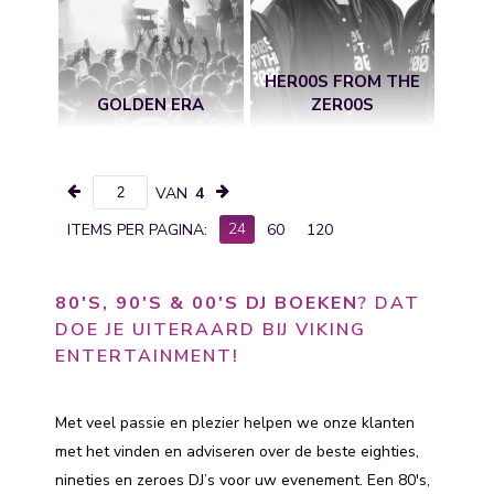
HER00S FROM THE
GOLDEN ERA
ZER00S
VAN
4
24
ITEMS PER PAGINA:
60
120
80'S, 90'S & 00'S DJ BOEKEN
? DAT
DOE JE UITERAARD BIJ VIKING
ENTERTAINMENT!
Met veel passie en plezier helpen we onze klanten
met het vinden en adviseren over de beste eighties,
nineties en zeroes DJ’s voor uw evenement. Een 80's,