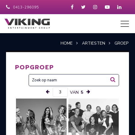
0413-296095
HOME
ARTIESTEN
GROEP
POPGROEP
VAN
5