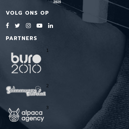
VOLG ONS OP
PARTNERS
1
2
3