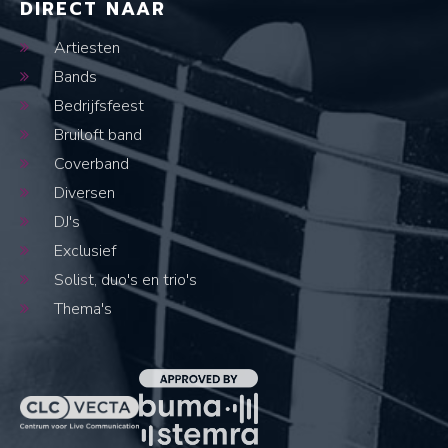
DIRECT NAAR
Artiesten
Bands
Bedrijfsfeest
Bruiloft band
Coverband
Diversen
DJ's
Exclusief
Solist, duo's en trio's
Thema's